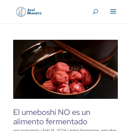
El umeboshi NO es un
alimento fermentado
por
javimaeztu
|
Feb 14, 2024
|
entre fermentos
,
estudios