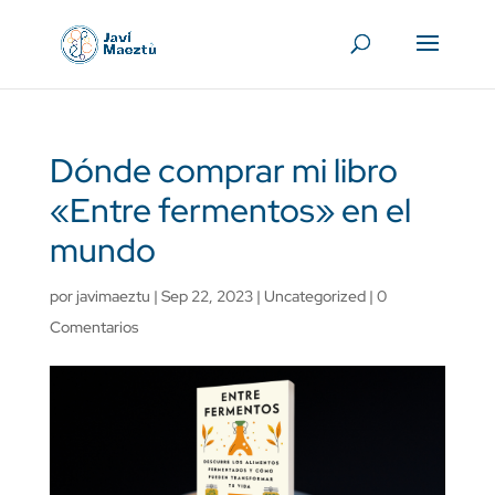
Dónde comprar mi libro
«Entre fermentos» en el
mundo
por
javimaeztu
|
Sep 22, 2023
|
Uncategorized
|
0
Comentarios