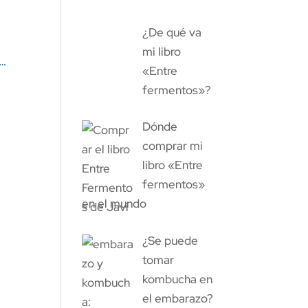
¿De qué va
mi libro
d…
«Entre
fermentos»?
Dónde
comprar mi
libro «Entre
fermentos»
en el mundo
¿Se puede
tomar
kombucha en
el embarazo?